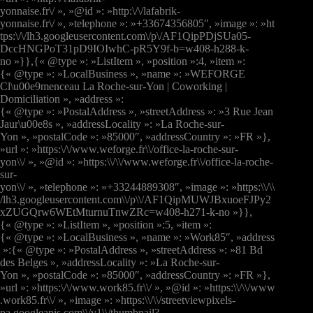
yonnaise.fr\/ », »@id »: »http:\/\/lafabrik-
yonnaise.fr\/ », »telephone »: »+33674356805″, »image »: »ht
tps:\/\/lh3.googleusercontent.com\/p\/AF1QipPDjSUa05-
DccHNGPoT31pD9IOIwhC-pR5Y9f-b=w408-h288-k-
no »}},{« @type »: »ListItem », »position »:4, »item »:
{« @type »: »LocalBusiness », »name »: »WEFORGE
Cl\u00e9menceau La Roche-sur-Yon | Coworking |
Domiciliation », »address »:
{« @type »: »PostalAddress », »streetAddress »: »3 Rue Jean
Jaur\u00e8s », »addressLocality »: »La Roche-sur-
Yon », »postalCode »: »85000″, »addressCountry »: »FR »},
»url »: »https:\/\/www.weforge.fr\\/office-la-roche-sur-
yon\\/ », »@id »: »https:\\/\\/www.weforge.fr\\/office-la-roche-
sur-
yon\\/ », »telephone »: »+33244889308″, »image »: »https:\\/\\
/lh3.googleusercontent.com\\/p\\/AF1QipMUWJBxuoeFJPy2
xZUGQrw6WEtMturnuTnwZRc=w408-h271-k-no »}},
{« @type »: »ListItem », »position »:5, »item »:
{« @type »: »LocalBusiness », »name »: »Work85″, »address
»:{« @type »: »PostalAddress », »streetAddress »: »81 Bd
des Belges », »addressLocality »: »La Roche-sur-
Yon », »postalCode »: »85000″, »addressCountry »: »FR »},
»url »: »https:\/\/www.work85.fr\\/ », »@id »: »https:\\/\\/www
.work85.fr\\/ », »image »: »https:\\/\\/streetviewpixels-
pa.googleapis.com\\/v1\\/thumbnail?