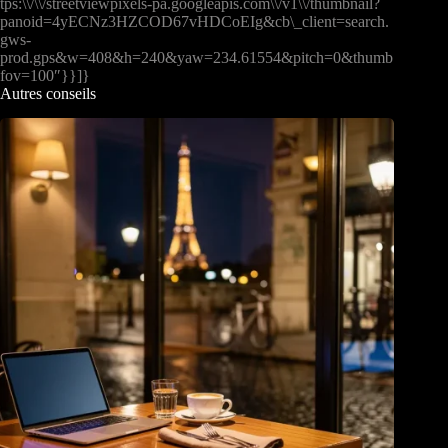
tps:\\/\\/streetviewpixels-pa.googleapis.com\\/v1\\/thumbnail?
panoid=4yECNz3HZCOD67vHDCoEIg&cb\_client=search.
gws-
prod.gps&w=408&h=240&yaw=234.61554&pitch=0&thumb
fov=100″}}]}
Autres conseils