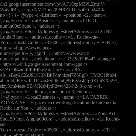
/lh3.googleusercontent.com\\/p\\/AF1QipM3PLZmrlV-
W4ydlBt\_LuqyxNVtf2myt09NRAbD=w426-h240-k-
no »}},{« @type »: »ListItem », »position »:2, »item »:
{« @type »: »LocalBusiness », »name »: »LOCO
num\u00e9rique », »address »:
{« @type »: »PostalAddress », »streetAddress »: »125 Bd
Louis Blanc », »addressLocality »: »La Roche-sur-
Yon », »postalCode »: »85000″, »addressCountry »: »FR »},
»url »: »http:\/\/www.loco-
numerique.fr\\/ », »@id »: »http:\\/\\/www.loco-
numerique.fr\\/ », »telephone »: »+33228979844″, »image »:
»https:\\/\\/lh3.googleusercontent.com\\/gps-cs-
s\\/AC9h4no0PfbElfzyVnL2tuY\_z\_d8A-
43\_eBsy2CZcJ9UK0NBbFdmhkssl7ZNIgF\_TM2CHbbM-
ahamIdhKHwdUUCzsx8Si96uuQ8kEeZc4Gg0XJniZXa2F\_
slzyXmMess-EB-MKsMytP2=w426-h240-k-no »}},
{« @type »: »ListItem », »position »:3, »item »:
{« @type »: »LocalBusiness », »name »: »LA FABRIK
YONNAISE – Espace de coworking, location de bureaux la
Roche sur Yon », »address »:
{« @type »: »PostalAddress », »streetAddress »: »Zone Acti
Sud, 59 Imp. Amp\u00e8re », »addressLocality »: »La Roche-
sur-
Yon », »postalCode »: »85000″, »addressCountry »: »FR »},
»url »: »http:\/\/lafabrik-