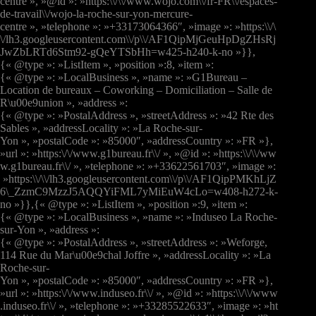
centre », »@id »: »https:\\/\\/www.wojo.com\\/fr-FR\\/espaces-
de-travail\\/wojo-la-roche-sur-yon-mercure-
centre », »telephone »: »+33173064366″, »image »: »https:\\/\
\/lh3.googleusercontent.com\\/p\\/AF1QipMjGeuHpDgZHsRj
JwZbLRTd6Stm92-gQeYTSbHh=w425-h240-k-no »}},
{« @type »: »ListItem », »position »:8, »item »:
{« @type »: »LocalBusiness », »name »: »G1Bureau –
Location de bureaux – Coworking – Domiciliation – Salle de
R\u00e9union », »address »:
{« @type »: »PostalAddress », »streetAddress »: »42 Rte des
Sables », »addressLocality »: »La Roche-sur-
Yon », »postalCode »: »85000″, »addressCountry »: »FR »},
»url »: »https:\/\/www.g1bureau.fr\\/ », »@id »: »https:\\/\\/ww
w.g1bureau.fr\\/ », »telephone »: »+33622561703″, »image »:
»https:\\/\\/lh3.googleusercontent.com\\/p\\/AF1QipPMKhLjZ
6\_ZzmC9MzzJ5AQQYiFML7yMiEuW4cLo=w408-h272-k-
no »}},{« @type »: »ListItem », »position »:9, »item »:
{« @type »: »LocalBusiness », »name »: »Induseo La Roche-
sur-Yon », »address »:
{« @type »: »PostalAddress », »streetAddress »: »Weforge,
114 Rue du Mar\u00e9chal Joffre », »addressLocality »: »La
Roche-sur-
Yon », »postalCode »: »85000″, »addressCountry »: »FR »},
»url »: »https:\/\/www.induseo.fr\\/ », »@id »: »https:\\/\\/www
.induseo.fr\\/ », »telephone »: »+33285522633″, »image »: »ht