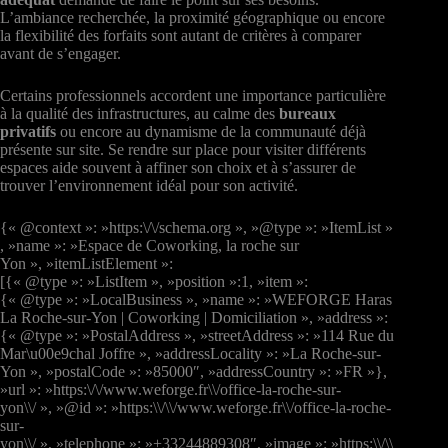
L’ambiance recherchée, la proximité géographique ou encore
la flexibilité des forfaits sont autant de critères à comparer
avant de s’engager.
Certains professionnels accordent une importance particulière
à la qualité des infrastructures, au calme des
bureaux
privatifs
ou encore au dynamisme de la communauté déjà
présente sur site. Se rendre sur place pour visiter différents
espaces aide souvent à affiner son choix et à s’assurer de
trouver l’environnement idéal pour son activité.
{« @context »: »https:\/\/schema.org », »@type »: »ItemList »
, »name »: »Espace de Coworking, la roche sur
Yon », »itemListElement »:
[{« @type »: »ListItem », »position »:1, »item »:
{« @type »: »LocalBusiness », »name »: »WEFORGE Haras
La Roche-sur-Yon | Coworking | Domiciliation », »address »:
{« @type »: »PostalAddress », »streetAddress »: »114 Rue du
Mar\u00e9chal Joffre », »addressLocality »: »La Roche-sur-
Yon », »postalCode »: »85000″, »addressCountry »: »FR »},
»url »: »https:\/\/www.weforge.fr\\/office-la-roche-sur-
yon\\/ », »@id »: »https:\\/\\/www.weforge.fr\\/office-la-roche-
sur-
yon\\/ », »telephone »: »+33244889308″, »image »: »https:\\/\\