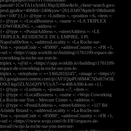
panoid=1CwTA1xJynbUJ0qzJj38hw&cb\_client=search.gws-
prod.gps&w=408&h=240&yaw=261.03497&pitch=0&thumb
fov=100″}},{« @type »: »ListItem », »position »:6, »item »:
{« @type »: »LocalBusiness », »name »: »LA TRIPLEX
COWORKING », »address »:
{« @type »: »PostalAddress », »streetAddress »: »LE
TRIPLEX, RESIDENCE DE L EMPIRE, 3 Pl.
Napol\u00e9on », »addressLocality »: »La Roche-sur-
Yon », »postalCode »: »85000″, »addressCountry »: »FR »},
»url »: »https:\/\/app.worklib.io\/building\/1761109-espace-de-
coworking-la-roche-sur-yon-le-
triplex », »@id »: »https:\/\/app.worklib.io\/building\/1761109-
espace-de-coworking-la-roche-sur-yon-le-
triplex », »telephone »: »+33662810245″, »image »: »https:\/\/
lh3.googleusercontent.com\/p\/AF1QipPUt8M4C5DsH7oOlL
O9sT4qa5ZLN2zQ9YVUyA7-=w408-h306-k-no »}},
{« @type »: »ListItem », »position »:7, »item »:
{« @type »: »LocalBusiness », »name »: »Wojo Coworking
La Roche-sur-Yon – Mercure Centre », »address »:
{« @type »: »PostalAddress », »streetAddress »: »117 Bd
Aristide Briand », »addressLocality »: »La Roche-sur-
Yon », »postalCode »: »85000″, »addressCountry »: »FR »},
»url »: »https:\/\/www.wojo.com\\/fr-FR\\/espaces-de-
travail\\/wojo-la-roche-sur-yon-mercure-