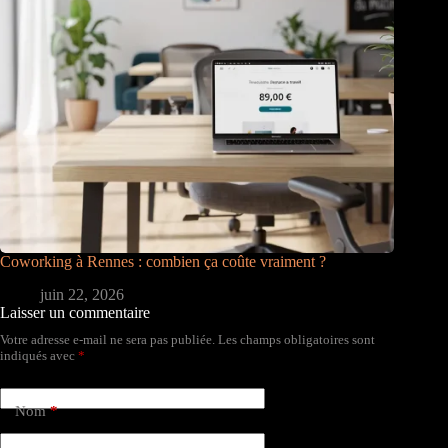
Coworking à Rennes : combien ça coûte vraiment ?
juin 22, 2026
Laisser un commentaire
Votre adresse e-mail ne sera pas publiée.
Les champs obligatoires sont
indiqués avec
*
Nom
*