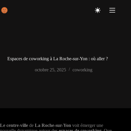
Passer
au
contenu
Espaces de coworking à La Roche-sur-Yon : où aller ?
octobre 25, 2025
coworking
Le centre-ville
de
La Roche-sur-Yon
voit émerger une
nouvelle dynamique autour des
espaces de coworking
. Que